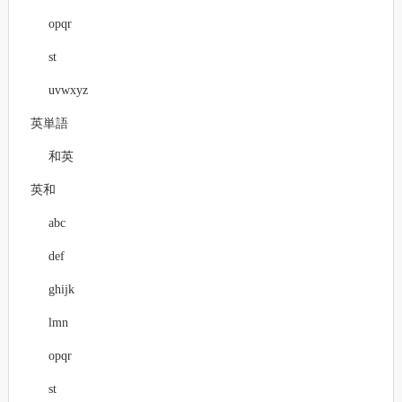
opqr
st
uvwxyz
英単語
和英
英和
abc
def
ghijk
lmn
opqr
st