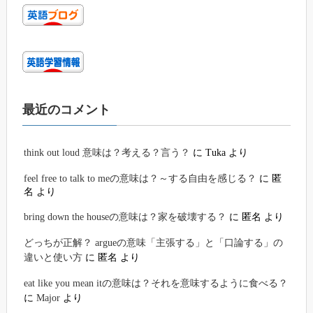
最近のコメント
think out loud 意味は？考える？言う？
に
Tuka
より
feel free to talk to meの意味は？～する自由を感じる？
に
匿
名
より
bring down the houseの意味は？家を破壊する？
に
匿名
より
どっちが正解？ argueの意味「主張する」と「口論する」の
違いと使い方
に
匿名
より
eat like you mean itの意味は？それを意味するように食べる？
に
Major
より