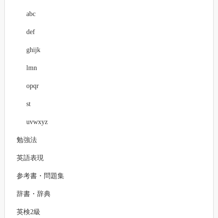
abc
def
ghijk
lmn
opqr
st
uvwxyz
勉強法
英語表現
参考書・問題集
辞書・辞典
英検2級