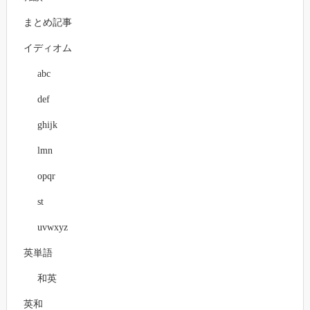
まとめ記事
イディオム
abc
def
ghijk
lmn
opqr
st
uvwxyz
英単語
和英
英和