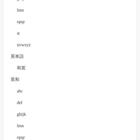
lmn
opqr
st
uvwxyz
英単語
和英
英和
abc
def
ghijk
lmn
opqr