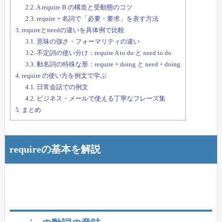
2.2.
A require B の構造と受動態のコツ
2.3.
require + 名詞で「必要・要求」を表す方法
3.
requireとneedの違いを具体例で比較
3.1.
意味の強さ・フォーマリティの違い
3.2.
不定詞の使い分け：require A to do と need to do
3.3.
動名詞の特殊な形：require + doing と need + doing
4.
require の使い方を例文で学ぶ
4.1.
日常会話での例文
4.2.
ビジネス・メールで使える丁寧なフレーズ集
5.
まとめ
requireの基本を解説