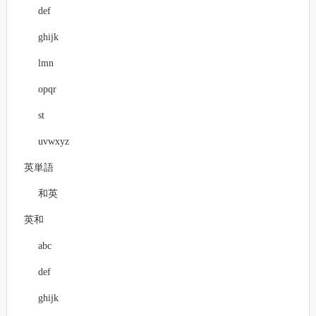
def
ghijk
lmn
opqr
st
uvwxyz
英単語
和英
英和
abc
def
ghijk