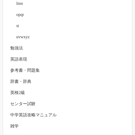
lmn
opqr
st
uvwxyz
勉強法
英語表現
参考書・問題集
辞書・辞典
英検2級
センター試験
中学英語攻略マニュアル
雑学