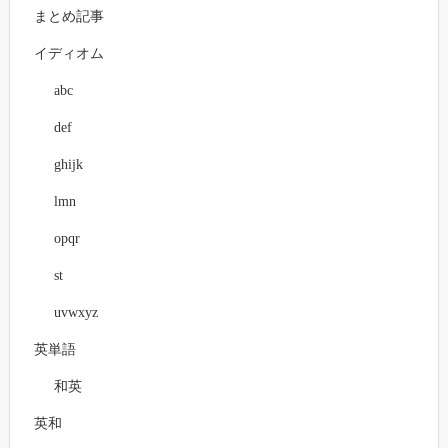
まとめ記事
イディオム
abc
def
ghijk
lmn
opqr
st
uvwxyz
英単語
和英
英和