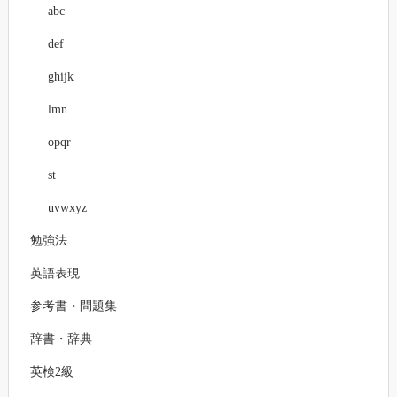
abc
def
ghijk
lmn
opqr
st
uvwxyz
勉強法
英語表現
参考書・問題集
辞書・辞典
英検2級