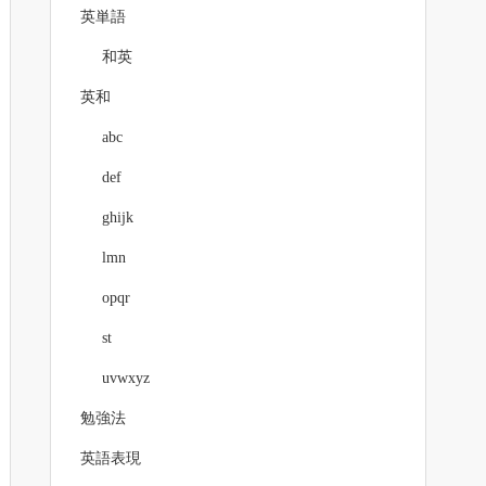
英単語
和英
英和
abc
def
ghijk
lmn
opqr
st
uvwxyz
勉強法
英語表現