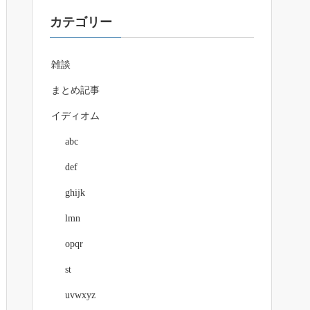
カテゴリー
雑談
まとめ記事
イディオム
abc
def
ghijk
lmn
opqr
st
uvwxyz