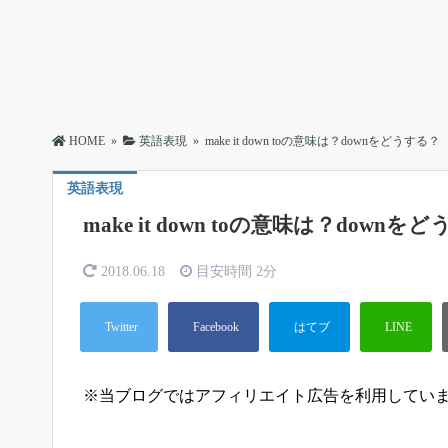
HOME
»
英語表現
»
make it down toの意味は？downをどうする？
英語表現
make it down toの意味は？downを
2018.06.18
目安時間
2分
※当ブログではアフィリエイト広告を利用してい