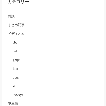
カテゴリー
雑談
まとめ記事
イディオム
abc
def
ghijk
lmn
opqr
st
uvwxyz
英単語