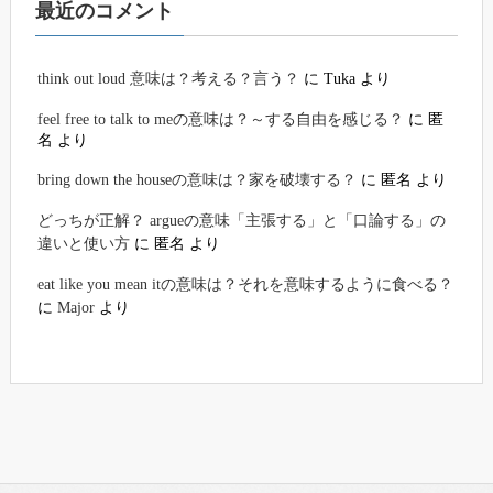
最近のコメント
think out loud 意味は？考える？言う？
に
Tuka
より
feel free to talk to meの意味は？～する自由を感じる？
に
匿
名
より
bring down the houseの意味は？家を破壊する？
に
匿名
より
どっちが正解？ argueの意味「主張する」と「口論する」の
違いと使い方
に
匿名
より
eat like you mean itの意味は？それを意味するように食べる？
に
Major
より