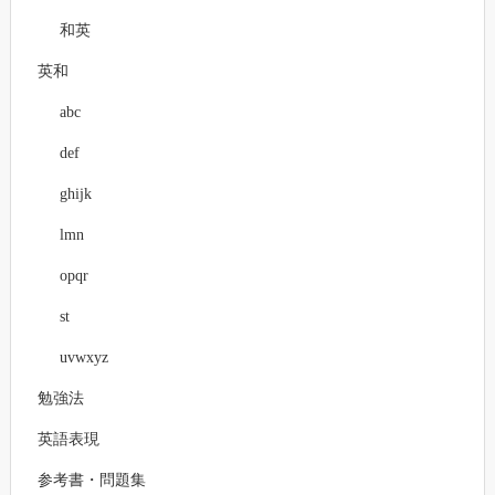
和英
英和
abc
def
ghijk
lmn
opqr
st
uvwxyz
勉強法
英語表現
参考書・問題集